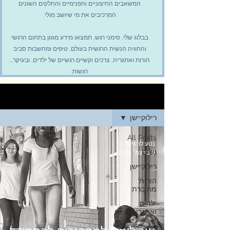
המשאבים החיצוניים והפנימיים והחלקים השונים
המרכיבים את מי שיושב מולי.
בבלוג שלי, סימני רגש, תמצאו מידע מגוון בתחום הרגשי
והחוויה הנשית הרגשית בעולם, טיפים ומחשבות סביב
הורות ואתגריה, צרכים וקשיים רגשיים של ילדים, ובעיקר...
רגשות.
בית
רילוקיישן
All Posts
נטע לוי גינת
נשים
8 בדצמ׳ 2025
רילוקיישן
הורות
מחוברת
ילדים
ואתגרים