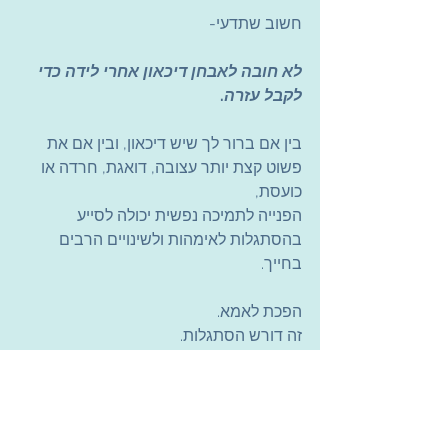
חשוב שתדעי-
לא חובה לאבחן דיכאון אחרי לידה כדי 
לקבל עזרה
.
בין אם ברור לך שיש דיכאון, ובין אם את 
פשוט קצת יותר עצובה, דואגת, חרדה או 
כועסת,
הפנייה לתמיכה נפשית יכולה לסייע 
בהסתגלות לאימהות ולשינויים הרבים 
בחייך.
הפכת לאמא.
זה דורש הסתגלות.
מותר לך להתקשות ולבקש עזרה.
נטע לוי גינת, עו"ס קלינית MSW ומטפלת 
CBT, מלווה נשים במעברי ומשברי חיים