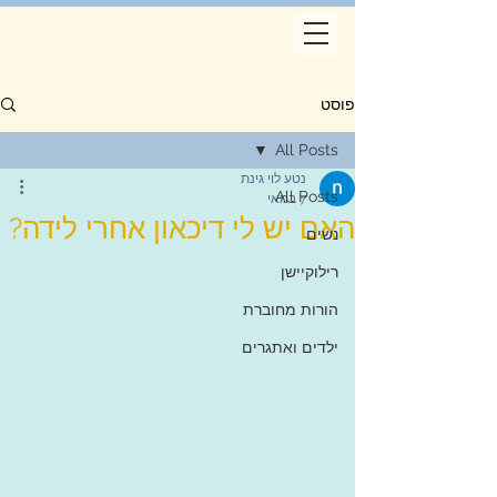
פוסט
All Posts
נטע לוי גינת
All Posts
7 במאי
האם יש לי דיכאון אחרי לידה?
נשים
רילוקיישן
הורות מחוברת
ילדים ואתגרים