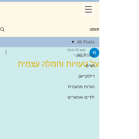
פוסט
All Posts
נטע לוי גינת
All Posts
2 בפבר׳
על טעויות וחמלה עצמית
נשים
רילוקיישן
הורות מחוברת
ילדים ואתגרים