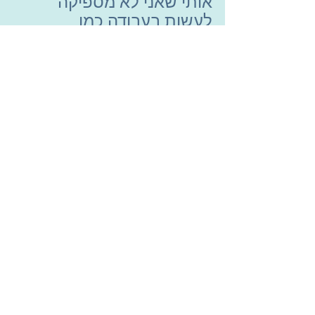
אותי שאני לא מספיקה 
לעשות בעבודה כמו 
שציפיתי. וגם שהגוף שלי 
מפתיע אותי פתאום עם 
חולשה שכזו. מצד שני, אם 
אילחם בו אז זה עשוי עוד 
להחמיר. כדאי שאתן לעצמי 
את המקום לנשום ולנוח 
ואגיע מחר עם יותר כוחות 
להשלים מה שחסר".
מותר לך לטעות.
מותר לך לקבל את הטעויות 
שלך.
מותר לך.