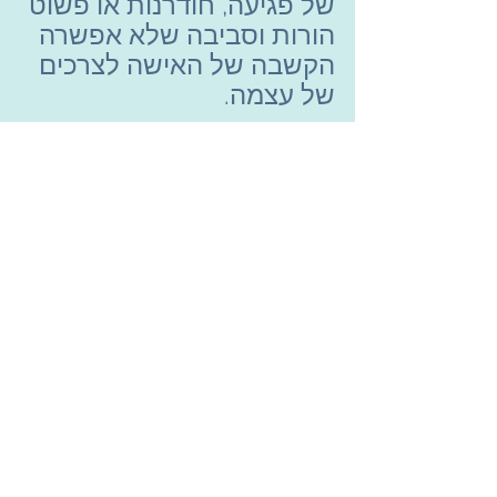
של פגיעה, חודרנות או פשוט 
הורות וסביבה שלא אפשרה 
הקשבה של האישה לצרכים 
של עצמה.
אם זה מלווה בזוגיות 
שמאופיינת בשליטה ולא 
מאפשרת מקום לצמיחה של 
האישה, או סנכרון בין צרכיה 
לצרכי הסביבה, עשויה 
האישה להגיע לגילאי ה-40 
ובעקבות אותה התהייה 
אחורה על חייה, לחוות 
משבר של ממש.
שאלות זהות, משמעות 
לחיים, אושר וסיפוק עשויות 