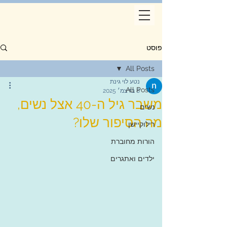
פוסט
All Posts
נטע לוי גינת
All Posts
8 בדצמ׳ 2025
משבר גיל ה-40 אצל נשים,
נשים
מה הסיפור שלו?
רילוקיישן
הורות מחוברת
ילדים ואתגרים