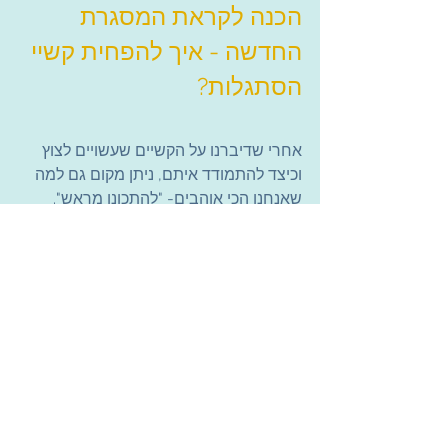
הכנה לקראת המסגרת 
החדשה - איך להפחית קשיי 
הסתגלות?
אחרי שדיברנו על הקשיים שעשויים לצוץ 
וכיצד להתמודד איתם, ניתן מקום גם למה 
שאנחנו הכי אוהבים- "להתכונן מראש".
לשם כך ביקשתי מ
נגה סתיו-אקרמן, 
מרפאה בעיסוק לילדים
, לספר לנו על 
דרכים בהן ניתן להתכונן לקראת הכניסה לגן 
חדש או לכיתה א', שעשויים להפחית את 
הקשיים המלווים להסתגלות ולשינוי 
המשמעותי, והנה כמה נושאים חשובים 
שהיא מספרת שכדאי להקדיש להם 
תשומת לב לקראת המעבר לכתה א':
תכנון שבועי