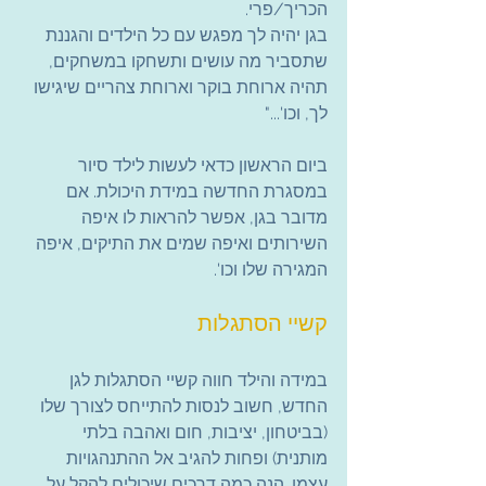
הכריך/פרי.
בגן יהיה לך מפגש עם כל הילדים והגננת 
שתסביר מה עושים ותשחקו במשחקים, 
תהיה ארוחת בוקר וארוחת צהריים שיגישו 
לך, וכו'..."
ביום הראשון כדאי לעשות לילד סיור 
במסגרת החדשה במידת היכולת. אם 
מדובר בגן, אפשר להראות לו איפה 
השירותים ואיפה שמים את התיקים, איפה 
המגירה שלו וכו'.
קשיי הסתגלות
במידה והילד חווה קשיי הסתגלות לגן 
החדש, חשוב לנסות להתייחס לצורך שלו 
(בביטחון, יציבות, חום ואהבה בלתי 
מותנית) ופחות להגיב אל ההתנהגויות 
עצמן. הנה כמה דרכים שיכולים להקל על 