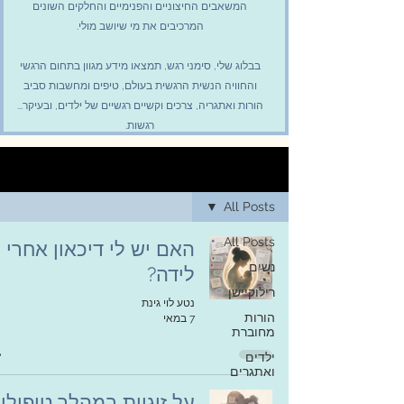
המשאבים החיצוניים והפנימיים והחלקים השונים
המרכיבים את מי שיושב מולי.
בבלוג שלי, סימני רגש, תמצאו מידע מגוון בתחום הרגשי
והחוויה הנשית הרגשית בעולם, טיפים ומחשבות סביב
הורות ואתגריה, צרכים וקשיים רגשיים של ילדים, ובעיקר...
רגשות.
בית
All Posts
All Posts
האם יש לי דיכאון אחרי
נשים
לידה?
רילוקיישן
נטע לוי גינת
הורות
7 במאי
מחוברת
ילדים
ואתגרים
על זוגיות במהלך טיפולי